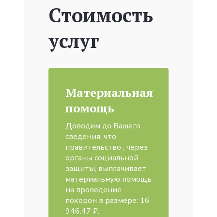
Стоимость
услуг
Материальная
помощь
Доводим до Вашего
сведения, что
правительство , через
органы социальной
защиты, выплачивает
материальную помощь
на проведение
похорон в размере: 16
946.47 ₽.