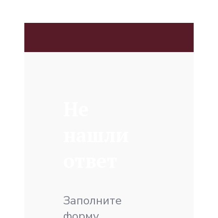
Не
нашли
ответ
Заполните
форму