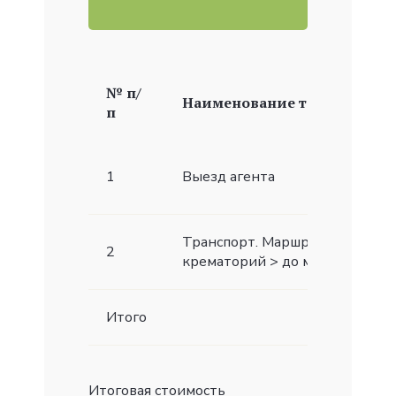
№ п/
Наименование товаров/услу
п
1
Выезд агента
Транспорт. Маршрут: морг > к
2
крематорий > до места помин
Итого
Итоговая стоимость